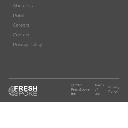
About Us
Press
Careers
Contact
Privacy Policy
@ 2021
Terms
Privacy
FreshSpoke,
of
Policy
Inc.
Use