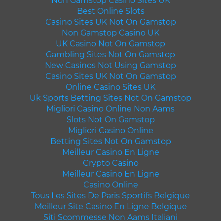
Non Gamstop Casino Sites UK
Best Online Slots
Casino Sites UK Not On Gamstop
Non Gamstop Casino UK
UK Casino Not On Gamstop
Gambling Sites Not On Gamstop
New Casinos Not Using Gamstop
Casino Sites UK Not On Gamstop
Online Casino Sites UK
Uk Sports Betting Sites Not On Gamstop
Migliori Casino Online Non Aams
Slots Not On Gamstop
Migliori Casino Online
Betting Sites Not On Gamstop
Meilleur Casino En Ligne
Crypto Casino
Meilleur Casino En Ligne
Casino Online
Tous Les Sites De Paris Sportifs Belgique
Meilleur Site Casino En Ligne Belgique
Siti Scommesse Non Aams Italiani