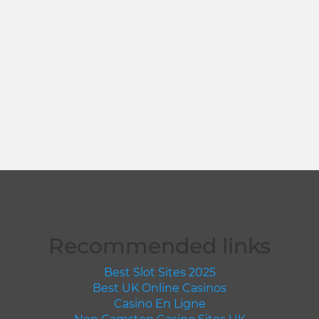
Recommended links
Best Slot Sites 2025
Best UK Online Casinos
Casino En Ligne